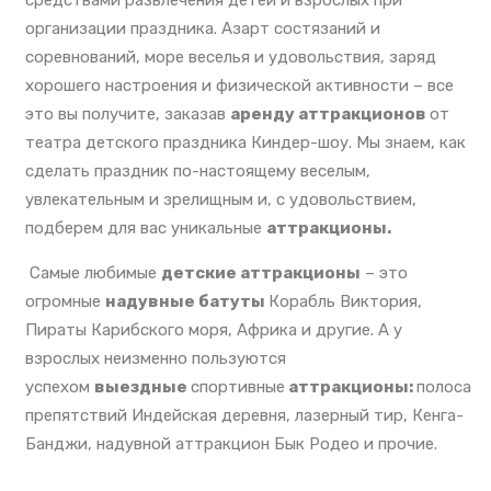
средствами развлечения детей и взрослых при
организации праздника. Азарт состязаний и
соревнований, море веселья и удовольствия, заряд
хорошего настроения и физической активности – все
это вы получите, заказав
аренду аттракционов
от
театра детского праздника Киндер-шоу. Мы знаем, как
сделать праздник по-настоящему веселым,
увлекательным и зрелищным и, с удовольствием,
подберем для вас уникальные
аттракционы.
Самые любимые
детские аттракционы
– это
огромные
надувные батуты
Корабль Виктория,
Пираты Карибского моря, Африка и другие. А у
взрослых неизменно пользуются
успехом
выездные
спортивные
аттракционы:
полоса
препятствий Индейская деревня, лазерный тир, Кенга-
Банджи, надувной аттракцион Бык Родео и прочие.