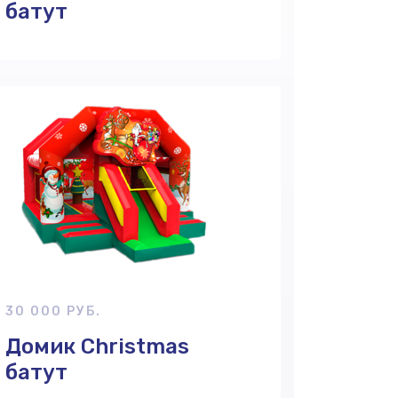
батут
30 000 РУБ.
Домик Сhristmas
батут