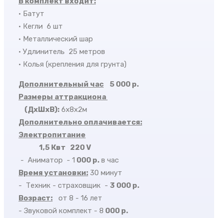
В комплект входит:
• Батут
• Кегли 6 шт
• Металлический шар
• Удлинитель 25 метров
• Колья (крепления для грунта)
Дополнительный час
5 000 р.
Размеры аттракциона
(ДхШхВ)
:
6х8х2м
Дополнительно оплачивается:
Электропитание
1,5
Квт 220 V
-
Аниматор
- 1
000 р.
в час
Время установки:
30 минут
-
Техник - страховщик
-
3 000 р.
Возраст:
от 8 - 16 лет
- Звуковой комплект - 8
000 р.