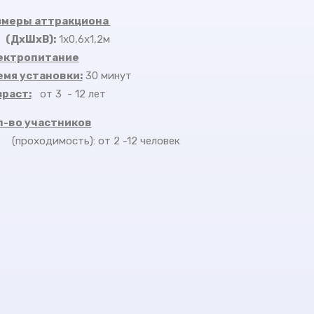
змеры аттракциона
(ДхШхВ)
:
1х0,6х1,2м
ектропитание
емя установки:
30 минут
зраст:
от 3 - 12 лет
л-во участников
(проходимость): от 2 -12 человек