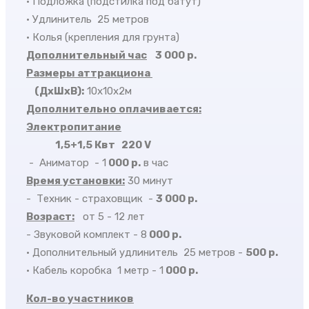
• Подложка (подстилка под батут)
• Удлинитель 25 метров
• Колья (крепления для грунта)
Дополнительный час
3 000 р.
Размеры аттракциона
(ДхШхВ)
:
10х10х2м
Дополнительно оплачивается:
Электропитание
1,5+1,5
Квт 220 V
-
Аниматор
- 1
000 р.
в час
Время установки:
30 минут
-
Техник - страховщик
-
3 000 р.
Возраст:
от 5 - 12 лет
- Звуковой комплект - 8
000 р.
• Дополнительный удлинитель 25 метров -
500 р.
• Кабель коробка 1 метр - 1
000 р.
Кол-во участников